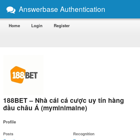
Answerbase Authentication
Home
Login
Register
188BET – Nhà cái cá cược uy tín hàng
đầu châu Á (myminimaine)
Profile
Posts
Recognition