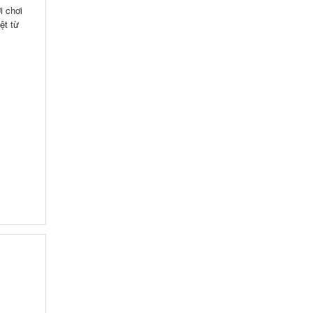
i chơi
ệt từ