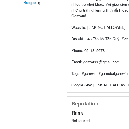
Badges
0
nhiều trò chơi khác. Với giao diệ
những trải nghiệm giải trí đỉnh c
Gemwin!
Website: [LINK NOT ALLOWED]
Địa chỉ: 546 Tân Kỳ Tân Quý, Sơn
Phone: 0941345678
Email: gemwinnl@gmail.com
Tags: #gemwin, #gamebaigemwin, #
Google Site: [LINK NOT ALLOWE
Reputation
Rank
Not ranked