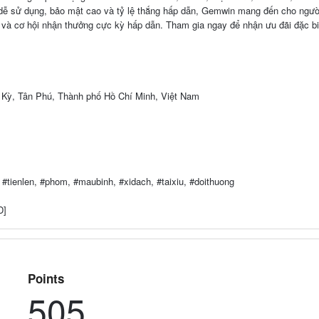
n dễ sử dụng, bảo mật cao và tỷ lệ thắng hấp dẫn, Gemwin mang đến cho ngườ
ao và cơ hội nhận thưởng cực kỳ hấp dẫn. Tham gia ngay để nhận ưu đãi đặc bi
 Kỳ, Tân Phú, Thành phố Hồ Chí Minh, Việt Nam
tienlen, #phom, #maubinh, #xidach, #taixiu, #doithuong
D]
Points
505